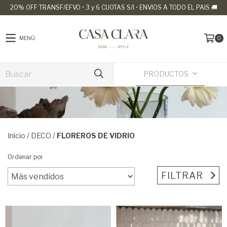
20% OFF TRANSF/EFVO • 3 y 6 CUOTAS S/I • ENVIOS A TODO EL PAIS 🚚
MENÚ
0
PRODUCTOS
Inicio
/
DECO
/
FLOREROS DE VIDRIO
Ordenar por
FILTRAR