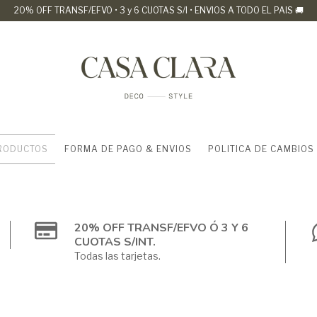
20% OFF TRANSF/EFVO • 3 y 6 CUOTAS S/I • ENVIOS A TODO EL PAIS 🚚
RODUCTOS
FORMA DE PAGO & ENVIOS
POLITICA DE CAMBIOS
20% OFF TRANSF/EFVO Ó 3 Y 6
CUOTAS S/INT.
Todas las tarjetas.