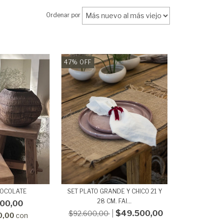
Ordenar por
47
%
OFF
HOCOLATE
SET PLATO GRANDE Y CHICO 21 Y
28 CM. FAI...
00,00
$49.500,00
$92.600,00
0,00
con