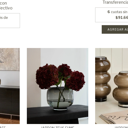
Transferenci
con
fectivo
6
cuotas sin
és de
$91.6
AGREGAR A