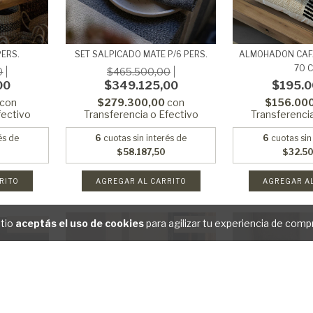
PERS.
SET SALPICADO MATE P/6 PERS.
ALMOHADON CAFA
70 
0
$465.500,00
00
$349.125,00
$195.0
con
$279.300,00
con
$156.00
fectivo
Transferencia o Efectivo
Transferenci
és de
6
cuotas sin interés de
6
cuotas sin
$58.187,50
$32.5
RITO
AGREGAR AL CARRITO
itio
aceptás el uso de cookies
para agilizar tu experiencia de comp
NUEVO
NUEVO