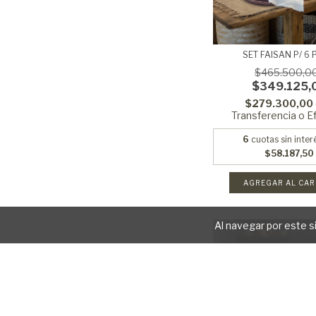
SET FAISAN P/ 6 
$465.500,0
$349.125,
$279.300,00
Transferencia o E
6
cuotas sin inter
$58.187,50
AGREGAR AL CAR
Al navegar por este s