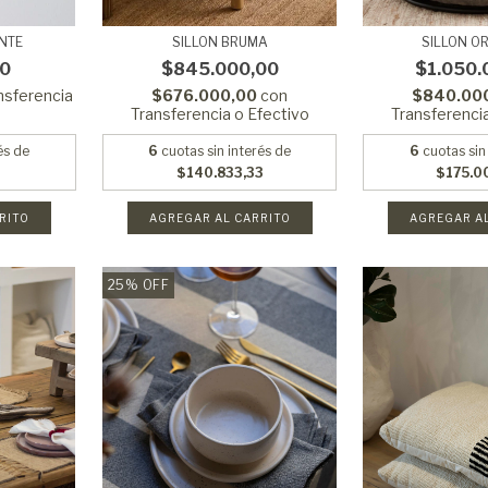
NTE
SILLON BRUMA
SILLON O
00
$845.000,00
$1.050.
nsferencia
$676.000,00
con
$840.00
Transferencia o Efectivo
Transferenci
és de
6
cuotas sin interés de
6
cuotas sin
$140.833,33
$175.0
RITO
25
%
OFF