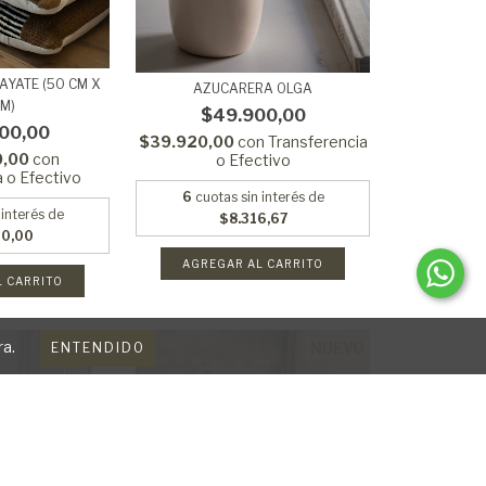
YATE (50 CM X
AZUCARERA OLGA
CM)
$49.900,00
00,00
$39.920,00
con
Transferencia
0,00
con
o Efectivo
a o Efectivo
6
cuotas sin interés de
 interés de
$8.316,67
00,00
ra.
NUEVO
NUEVO
ENTENDIDO