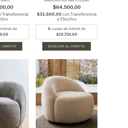
 HALO
JARRON ETER GREY/CLEAR
00,00
$64.500,00
n
Transferencia
$51.600,00
con
Transferencia
ctivo
o Efectivo
 interés de
6
cuotas sin interés de
50,00
$10.750,00
L CARRITO
AGREGAR AL CARRITO