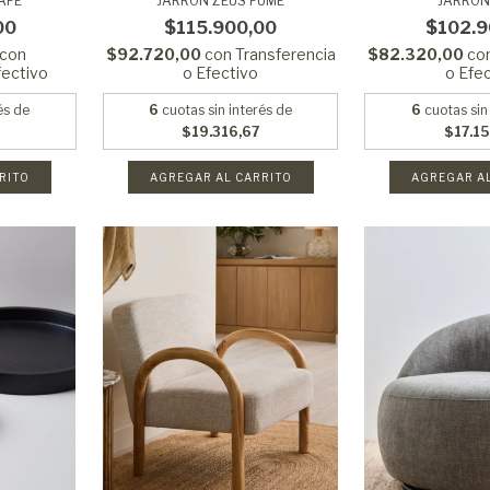
AFE
JARRON ZEUS FUME
JARRON
00
$115.900,00
$102.9
con
$92.720,00
con
Transferencia
$82.320,00
co
fectivo
o Efectivo
o Efe
és de
6
cuotas sin interés de
6
cuotas sin
$19.316,67
$17.1
RITO
AGREGAR AL CARRITO
AGREGAR A