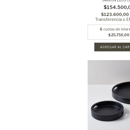
JARRON ZEUS C
$154.500,
$123.600,00
Transferencia o E
6
cuotas sin inter
$25.750,00
AGREGAR AL CAR