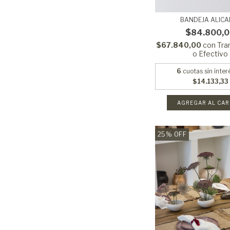
BANDEJA ALICA
$84.800,
$67.840,00
con
Tra
o Efectivo
6
cuotas sin inter
$14.133,33
AGREGAR AL CAR
25
%
OFF